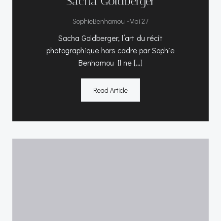
Sacha Goldberger
-
SophieBenhamou
Mai 27
Sacha Goldberger, l’art du récit
photographique hors cadre par Sophie
Benhamou Il ne […]
Read Article