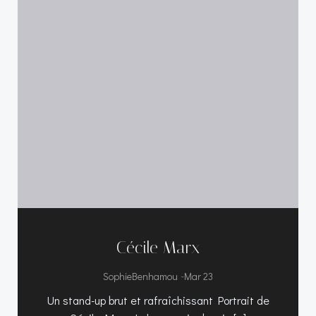
Cécile Marx
-
SophieBenhamou
Mar 23
Un stand-up brut et rafraîchissant Portrait de