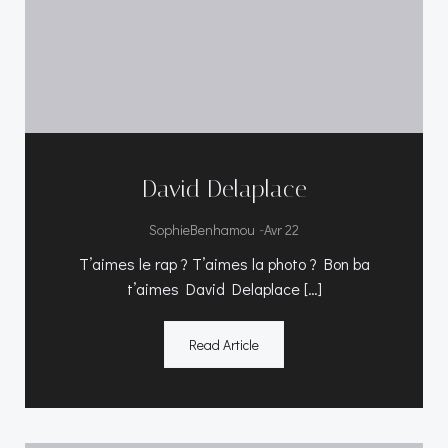
David Delaplace
-
SophieBenhamou
Avr 22
T’aimes le rap ? T’aimes la photo ? Bon ba
t’aimes David Delaplace […]
Read Article